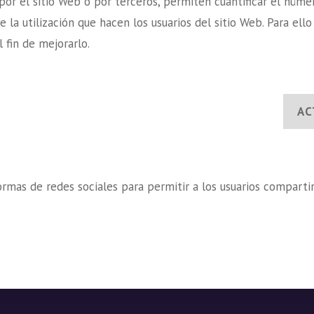
por el sitio Web o por terceros, permiten cuantificar el número
e la utilización que hacen los usuarios del sitio Web. Para ell
l fin de mejorarlo.
AC
ormas de redes sociales para permitir a los usuarios comparti